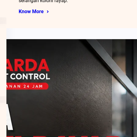
serangan koloni rayap.
Know More