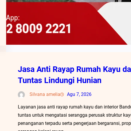
Jasa Anti Rayap Rumah Kayu dan
Tuntas Lindungi Hunian
Silvana amelia
Agu 7, 2026
Layanan jasa anti rayap rumah kayu dan interior Band
tuntas untuk mengatasi serangga perusak struktur kay
penanganan terpadu serta pengerjaan bergaransi, prope