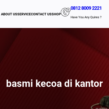
0812 8009 2221
ABOUT US
SERVICE
CONTACT US
SHOP
Have You Any Quires ?
basmi kecoa di kantor