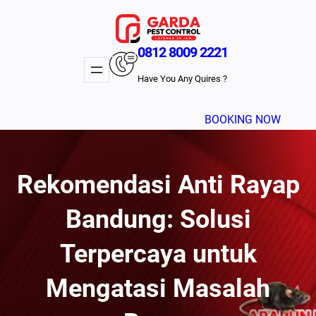
Lewati
ke
konten
0812 8009 2221
Have You Any Quires ?
BOOKING NOW
Rekomendasi Anti Rayap
Bandung: Solusi
Terpercaya untuk
Mengatasi Masalah