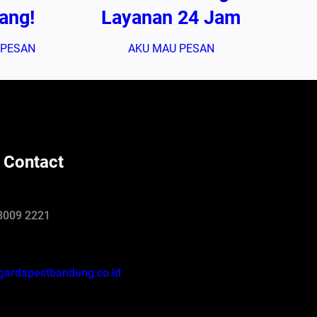
ang!
Layanan 24 Jam
 PESAN
AKU MAU PESAN
 Contact
8009 2221
gardapestbandung.co.id