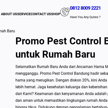
0812 8009 2221
ABOUT US
SERVICE
CONTACT US
SHOP
Have You Any Quires ?
mah Baru
Promo Pest Control 
untuk Rumah Baru
Selamatkan Rumah Baru Anda dari Ancaman Hama Me
mengganggu. Promo Pest Control Bandung hadir sebag
hama yang merugikan. Dengan diskon 20%, kini Anda
lebih hemat. Jaga kesehatan keluarga dan kebersiha
dari Kami? Keamanan dan kenyamanan Anda adalah pr
dan aman untuk memastikan lingkungan rumah Anda ter
hingga tikus. Didukung dengan pengalaman bertahun-