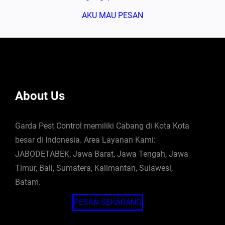
AKU MAU PESAN
About Us
Garda Pest Control memiliki Cabang di Kota Kota
besar di Indonesia. Area Layanan Kami:
JABODETABEK, Jawa Barat, Jawa Tengah, Jawa
Timur, Bali, Sumatera, Kalimantan, Sulawesi,
Batam.
PESAN SEKARANG