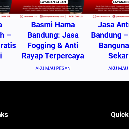
a
Basmi Hama
Jasa Ant
h –
Bandung: Jasa
Bandung –
ratis
Fogging & Anti
Banguna
i
Rayap Terpercaya
Sekar
AKU MAU PESAN
AKU MAU
nks
Quick