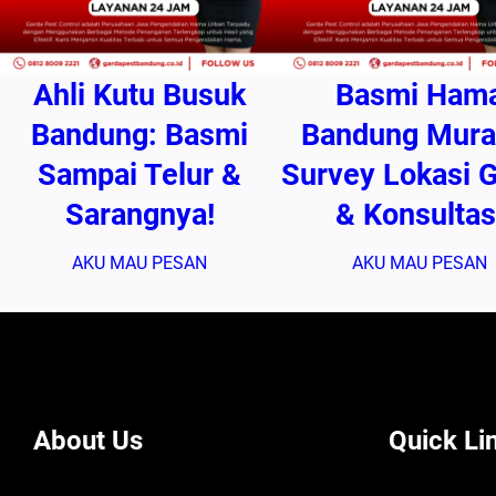
Ahli Kutu Busuk
Basmi Ham
Bandung: Basmi
Bandung Mura
Sampai Telur &
Survey Lokasi G
Sarangnya!
& Konsultas
AKU MAU PESAN
AKU MAU PESAN
About Us
Quick Li