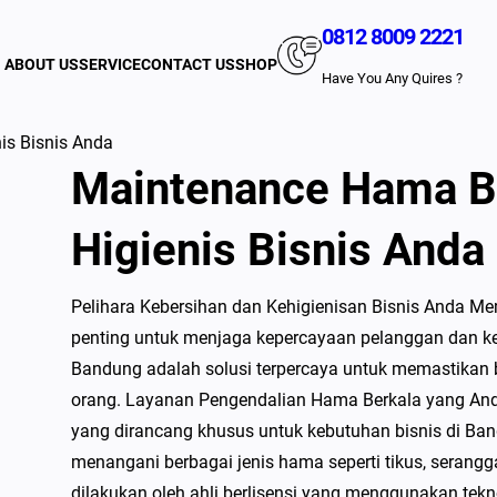
0812 8009 2221
ABOUT US
SERVICE
CONTACT US
SHOP
Have You Any Quires ?
is Bisnis Anda
Maintenance Hama Be
Higienis Bisnis Anda
Pelihara Kebersihan dan Kehigienisan Bisnis Anda Me
penting untuk menjaga kepercayaan pelanggan dan ke
Bandung adalah solusi terpercaya untuk memastikan 
orang. Layanan Pengendalian Hama Berkala yang An
yang dirancang khusus untuk kebutuhan bisnis di Ba
menangani berbagai jenis hama seperti tikus, serangg
dilakukan oleh ahli berlisensi yang menggunakan te