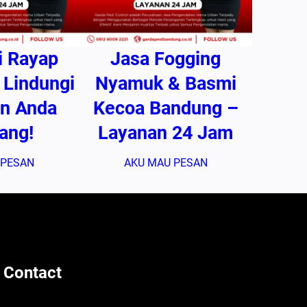
i Rayap
Jasa Fogging
 Lindungi
Nyamuk & Basmi
n Anda
Kecoa Bandung –
ang!
Layanan 24 Jam
 PESAN
AKU MAU PESAN
 Contact