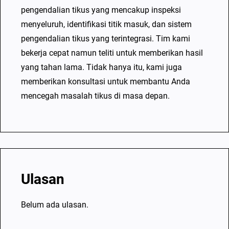
d
pengendalian tikus yang mencakup inspeksi
u
menyeluruh, identifikasi titik masuk, dan sistem
n
pengendalian tikus yang terintegrasi. Tim kami
g
bekerja cepat namun teliti untuk memberikan hasil
B
yang tahan lama. Tidak hanya itu, kami juga
a
memberikan konsultasi untuk membantu Anda
r
mencegah masalah tikus di masa depan.
a
t
A
h
l
Ulasan
i
d
Belum ada ulasan.
a
n