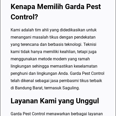
a
Kenapa Memilih Garda Pest
i
Control?
k
d
Kami adalah tim ahli yang didedikasikan untuk
i
menangani masalah tikus dengan pendekatan
S
yang terencana dan berbasis teknologi. Teknisi
a
kami tidak hanya memiliki keahlian, tetapi juga
g
menggunakan metode modern yang ramah
u
lingkungan sehingga memastikan keselamatan
l
penghuni dan lingkungan Anda. Garda Pest Control
i
telah dikenal sebagai jasa pembasmi tikus terbaik
n
di Bandung Barat, termasuk Saguling.
g
B
Layanan Kami yang Unggul
a
n
Garda Pest Control menawarkan berbagai layanan