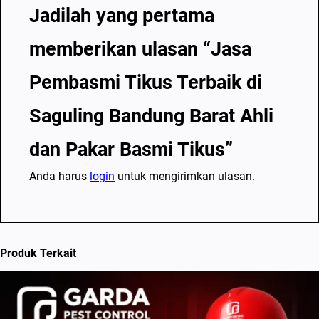
P
Jadilah yang pertama
a
memberikan ulasan “Jasa
k
a
Pembasmi Tikus Terbaik di
r
B
Saguling Bandung Barat Ahli
a
dan Pakar Basmi Tikus”
s
m
Anda harus
login
untuk mengirimkan ulasan.
i
T
i
k
Produk Terkait
u
s