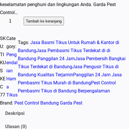
keselamatan penghuni dan lingkungan Anda. Garda Pest
Control…
K
Tambah ke keranjang
u
a
SK
Cate
Tags:
Jasa Basmi Tikus Untuk Rumah & Kantor di
n
U:
gory:
Bandung
Jasa Pembasmi Tikus Terdekat di di
t
TI
Peng
Bandung Panggilan 24 Jam
Jasa Pembersih Bangkai
i
KU
endal
Tikus Terdekat di Bandung
Jasa Pengusir Tikus di
t
S
ian
Bandung Kualitas Terjamin
Panggilan 24 Jam Jasa
a
KE
Ham
Pembasmi Tikus Murah di Bandung
Pest Control
s
C
a
Pembasmi Tikus di Bandung Berpengalaman
J
77
Tikus
a
Brand:
Pest Control Bandung Garda Pest
s
Deskripsi
a
P
Ulasan (0)