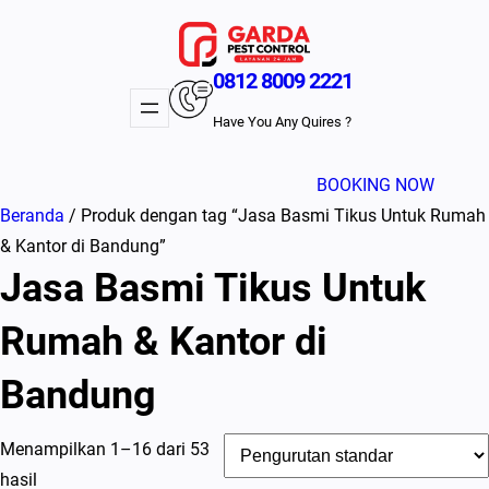
Lewati
ke
konten
0812 8009 2221
Have You Any Quires ?
BOOKING NOW
Beranda
/ Produk dengan tag “Jasa Basmi Tikus Untuk Rumah
& Kantor di Bandung”
Jasa Basmi Tikus Untuk
Rumah & Kantor di
Bandung
Menampilkan 1–16 dari 53
hasil