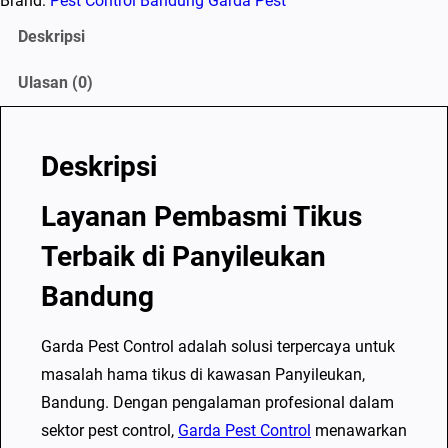
Brand:
Pest Control Bandung Garda Pest
s
a
Deskripsi
P
Ulasan (0)
e
m
b
Deskripsi
a
s
Layanan Pembasmi Tikus
m
Terbaik di Panyileukan
i
T
Bandung
i
k
Garda Pest Control adalah solusi terpercaya untuk
u
masalah hama tikus di kawasan Panyileukan,
s
Bandung. Dengan pengalaman profesional dalam
T
sektor pest control,
Garda Pest Control
menawarkan