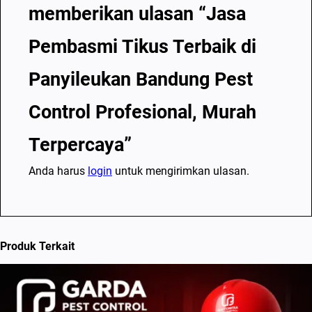
,
memberikan ulasan “Jasa
M
Pembasmi Tikus Terbaik di
u
r
Panyileukan Bandung Pest
a
h
Control Profesional, Murah
T
Terpercaya”
e
r
Anda harus
login
untuk mengirimkan ulasan.
p
e
r
c
Produk Terkait
a
y
a