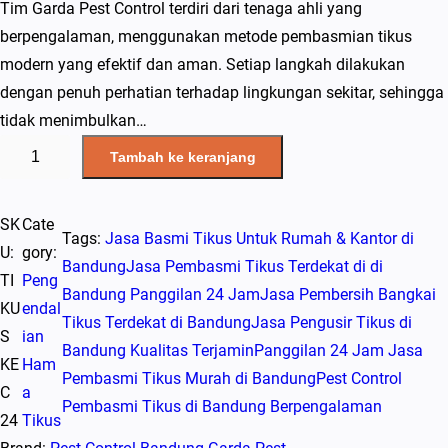
Tim Garda Pest Control terdiri dari tenaga ahli yang
berpengalaman, menggunakan metode pembasmian tikus
modern yang efektif dan aman. Setiap langkah dilakukan
dengan penuh perhatian terhadap lingkungan sekitar, sehingga
tidak menimbulkan…
K
Tambah ke keranjang
u
a
SK
Cate
n
Tags:
Jasa Basmi Tikus Untuk Rumah & Kantor di
U:
gory:
t
Bandung
Jasa Pembasmi Tikus Terdekat di di
TI
Peng
i
Bandung Panggilan 24 Jam
Jasa Pembersih Bangkai
KU
endal
t
Tikus Terdekat di Bandung
Jasa Pengusir Tikus di
S
ian
a
Bandung Kualitas Terjamin
Panggilan 24 Jam Jasa
KE
Ham
s
Pembasmi Tikus Murah di Bandung
Pest Control
C
a
J
Pembasmi Tikus di Bandung Berpengalaman
24
Tikus
a