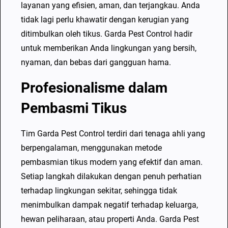
e
layanan yang efisien, aman, dan terjangkau. Anda
r
tidak lagi perlu khawatir dengan kerugian yang
b
ditimbulkan oleh tikus. Garda Pest Control hadir
a
untuk memberikan Anda lingkungan yang bersih,
i
nyaman, dan bebas dari gangguan hama.
k
Profesionalisme dalam
d
i
Pembasmi Tikus
P
a
Tim Garda Pest Control terdiri dari tenaga ahli yang
n
berpengalaman, menggunakan metode
y
pembasmian tikus modern yang efektif dan aman.
i
Setiap langkah dilakukan dengan penuh perhatian
l
terhadap lingkungan sekitar, sehingga tidak
e
menimbulkan dampak negatif terhadap keluarga,
u
hewan peliharaan, atau properti Anda. Garda Pest