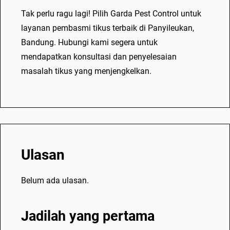
n
Tak perlu ragu lagi! Pilih Garda Pest Control untuk
t
layanan pembasmi tikus terbaik di Panyileukan,
r
Bandung. Hubungi kami segera untuk
o
mendapatkan konsultasi dan penyelesaian
l
masalah tikus yang menjengkelkan.
P
r
o
f
e
s
Ulasan
i
o
Belum ada ulasan.
n
a
Jadilah yang pertama
l