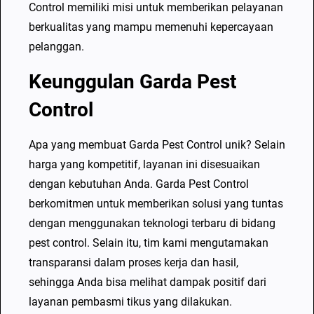
k
Control memiliki misi untuk memberikan pelayanan
a
berkualitas yang mampu memenuhi kepercayaan
n
pelanggan.
B
Keunggulan Garda Pest
a
n
Control
d
u
Apa yang membuat Garda Pest Control unik? Selain
n
harga yang kompetitif, layanan ini disesuaikan
g
dengan kebutuhan Anda. Garda Pest Control
P
berkomitmen untuk memberikan solusi yang tuntas
e
dengan menggunakan teknologi terbaru di bidang
s
pest control. Selain itu, tim kami mengutamakan
t
transparansi dalam proses kerja dan hasil,
C
sehingga Anda bisa melihat dampak positif dari
o
layanan pembasmi tikus yang dilakukan.