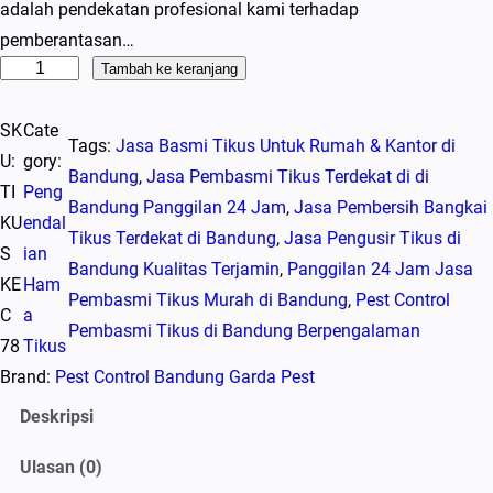
adalah pendekatan profesional kami terhadap
pemberantasan…
K
Tambah ke keranjang
u
SK
Cate
a
Tags:
Jasa Basmi Tikus Untuk Rumah & Kantor di
U:
gory:
n
Bandung
, 
Jasa Pembasmi Tikus Terdekat di di
TI
Peng
t
Bandung Panggilan 24 Jam
, 
Jasa Pembersih Bangkai
KU
endal
i
Tikus Terdekat di Bandung
, 
Jasa Pengusir Tikus di
S
ian
t
Bandung Kualitas Terjamin
, 
Panggilan 24 Jam Jasa
KE
Ham
a
Pembasmi Tikus Murah di Bandung
, 
Pest Control
C
a
s
Pembasmi Tikus di Bandung Berpengalaman
78
Tikus
J
Brand:
Pest Control Bandung Garda Pest
a
s
Deskripsi
a
Ulasan (0)
P