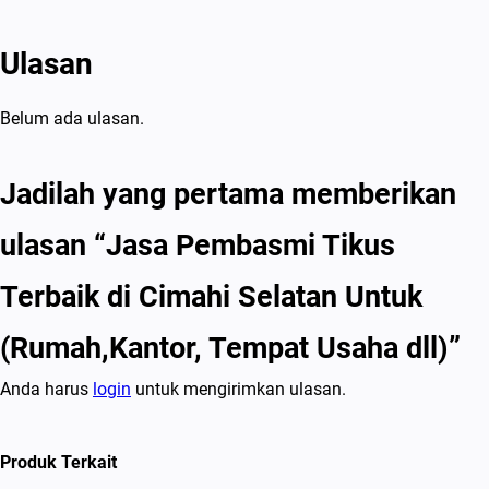
n
t
Ulasan
o
r
Belum ada ulasan.
,
T
Jadilah yang pertama memberikan
e
m
ulasan “Jasa Pembasmi Tikus
p
a
Terbaik di Cimahi Selatan Untuk
t
(Rumah,Kantor, Tempat Usaha dll)”
U
s
Anda harus
login
untuk mengirimkan ulasan.
a
h
Produk Terkait
a