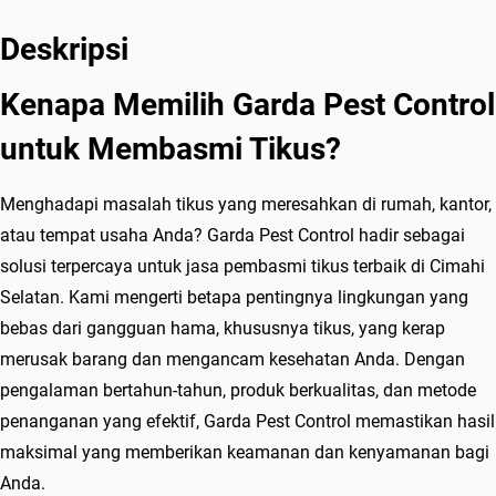
e
m
Deskripsi
b
Kenapa Memilih Garda Pest Control
a
s
untuk Membasmi Tikus?
m
i
Menghadapi masalah tikus yang meresahkan di rumah, kantor,
T
atau tempat usaha Anda? Garda Pest Control hadir sebagai
i
solusi terpercaya untuk jasa pembasmi tikus terbaik di Cimahi
k
Selatan. Kami mengerti betapa pentingnya lingkungan yang
u
bebas dari gangguan hama, khususnya tikus, yang kerap
s
merusak barang dan mengancam kesehatan Anda. Dengan
T
pengalaman bertahun-tahun, produk berkualitas, dan metode
e
penanganan yang efektif, Garda Pest Control memastikan hasil
r
maksimal yang memberikan keamanan dan kenyamanan bagi
b
Anda.