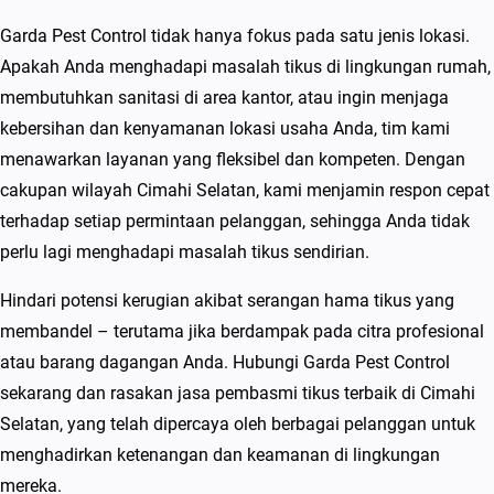
a
Garda Pest Control tidak hanya fokus pada satu jenis lokasi.
n
Apakah Anda menghadapi masalah tikus di lingkungan rumah,
U
membutuhkan sanitasi di area kantor, atau ingin menjaga
n
kebersihan dan kenyamanan lokasi usaha Anda, tim kami
t
menawarkan layanan yang fleksibel dan kompeten. Dengan
u
cakupan wilayah Cimahi Selatan, kami menjamin respon cepat
k
terhadap setiap permintaan pelanggan, sehingga Anda tidak
(
perlu lagi menghadapi masalah tikus sendirian.
R
u
Hindari potensi kerugian akibat serangan hama tikus yang
m
membandel – terutama jika berdampak pada citra profesional
a
atau barang dagangan Anda. Hubungi Garda Pest Control
h
sekarang dan rasakan jasa pembasmi tikus terbaik di Cimahi
,
Selatan, yang telah dipercaya oleh berbagai pelanggan untuk
K
menghadirkan ketenangan dan keamanan di lingkungan
a
mereka.