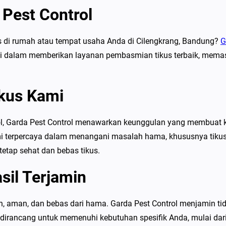
P
 Pest Control
e
m
 di rumah atau tempat usaha Anda di Cilengkrang, Bandung?
G
b
kasi dalam memberikan layanan pembasmian tikus terbaik, mem
a
s
m
kus Kami
i
T
l, Garda Pest Control menawarkan keunggulan yang membuat kam
i
rpercaya dalam menangani masalah hama, khususnya tikus. Tim 
k
etap sehat dan bebas tikus.
u
sil Terjamin
s
T
e
aman, dan bebas dari hama. Garda Pest Control menjamin tidak
r
irancang untuk memenuhi kebutuhan spesifik Anda, mulai dari l