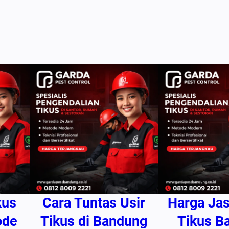
g
B
a
n
d
u
n
g
C
e
p
a
t
,
kus
Cara Tuntas Usir
Harga Ja
A
h
ode
Tikus di Bandung
Tikus B