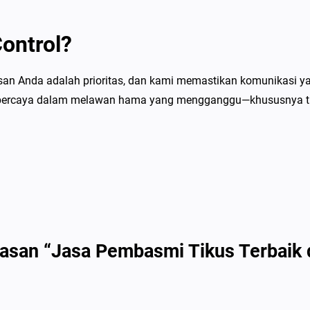
b
a
ontrol?
i
k
n Anda adalah prioritas, dan kami memastikan komunikasi yan
d
terpercaya dalam melawan hama yang mengganggu—khususnya t
i
C
i
l
e
n
g
k
asan “Jasa Pembasmi Tikus Terbaik d
r
a
n