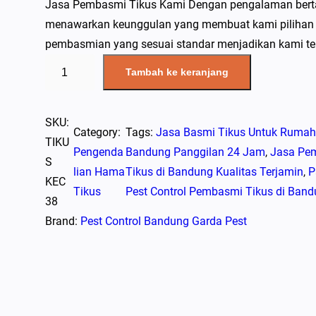
Jasa Pembasmi Tikus Kami Dengan pengalaman bertahu
menawarkan keunggulan yang membuat kami pilihan ut
pembasmian yang sesuai standar menjadikan kami t
K
Tambah ke keranjang
u
a
n
SKU:
Category:
Tags:
Jasa Basmi Tikus Untuk Rumah
t
TIKU
Pengenda
Bandung Panggilan 24 Jam
, 
Jasa Pem
i
S
lian Hama
Tikus di Bandung Kualitas Terjamin
, 
P
t
KEC
Tikus
Pest Control Pembasmi Tikus di Ban
a
38
s
Brand:
Pest Control Bandung Garda Pest
J
a
s
a