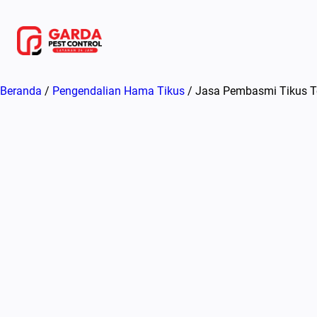
Lewati
ke
konten
Beranda
/
Pengendalian Hama Tikus
/ Jasa Pembasmi Tikus Ter