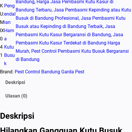
Bandung
, 
Harga Jasa Pembasmi Kutu Kasur di
K
Peng
Bandung Terbaru
, 
Jasa Pembasmi Kepinding atau Kutu
U:
endal
Busuk di Bandung Profesional
, 
Jasa Pembasmi Kutu
M
ian
Busuk atau Kepinding di Bandung Terbaik
, 
Jasa
IX
Ham
Pembasmi Kutu Kasur Bergaransi di Bandung
, 
Jasa
0
a
Pembasmi Kutu Kasur Terdekat di Bandung Harga
4
Kutu
Murah
, 
Pest Control Pembasmi Kutu Busuk Bergaransi
1
Busu
di Bandung
k
Brand:
Pest Control Bandung Garda Pest
Deskripsi
Ulasan (0)
Deskripsi
Hilangkan Gangguan Kutu Busuk