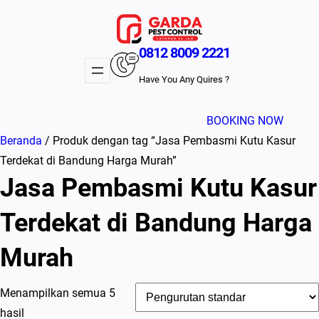
Lewati
ke
konten
0812 8009 2221
Have You Any Quires ?
BOOKING NOW
Beranda
/ Produk dengan tag “Jasa Pembasmi Kutu Kasur
Terdekat di Bandung Harga Murah”
Jasa Pembasmi Kutu Kasur
Terdekat di Bandung Harga
Murah
Menampilkan semua 5
hasil