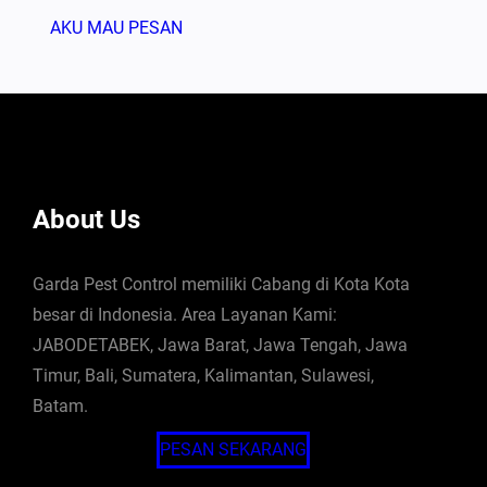
AKU MAU PESAN
About Us
Garda Pest Control memiliki Cabang di Kota Kota
besar di Indonesia. Area Layanan Kami:
JABODETABEK, Jawa Barat, Jawa Tengah, Jawa
Timur, Bali, Sumatera, Kalimantan, Sulawesi,
Batam.
PESAN SEKARANG