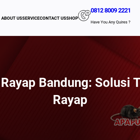
0812 8009 2221
ABOUT US
SERVICE
CONTACT US
SHOP
Have You Any Quires ?
ayap Bandung: Solusi T
Rayap