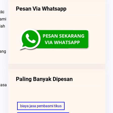
Pesan Via Whatsapp
iki
Kami
lah
yang
Paling Banyak Dipesan
jasa
biaya jasa pembasmi tikus