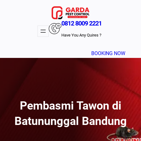
Lewati
ke
konten
0812 8009 2221
Have You Any Quires ?
BOOKING NOW
Pembasmi Tawon di
Batununggal Bandung