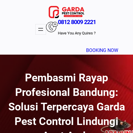
Lewati
ke
konten
0812 8009 2221
Have You Any Quires ?
BOOKING NOW
Pembasmi Rayap
Profesional Bandung:
Solusi Terpercaya Garda
Pest Control Lindungi