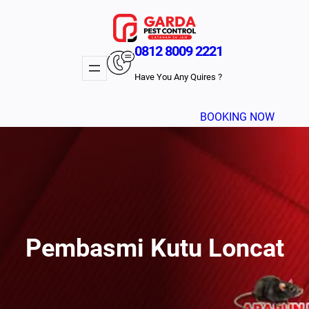
Lewati
ke
konten
0812 8009 2221
Have You Any Quires ?
BOOKING NOW
Pembasmi Kutu Loncat