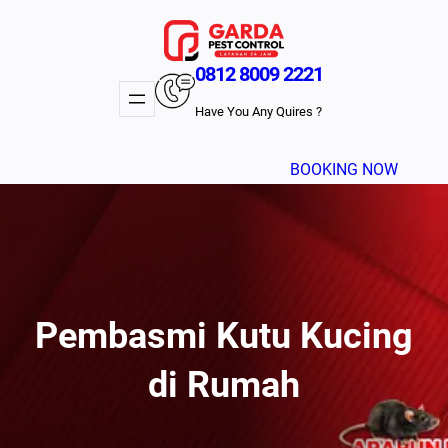
Lewati
ke
konten
0812 8009 2221
Have You Any Quires ?
BOOKING NOW
Pembasmi Kutu Kucing
di Rumah