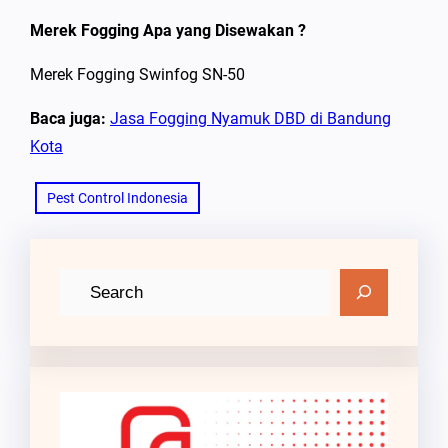
Merek Fogging Apa yang Disewakan ?
Merek Fogging Swinfog SN-50
Baca juga:
Jasa Fogging Nyamuk DBD di Bandung
Kota
Pest Control Indonesia
C
a
r
i