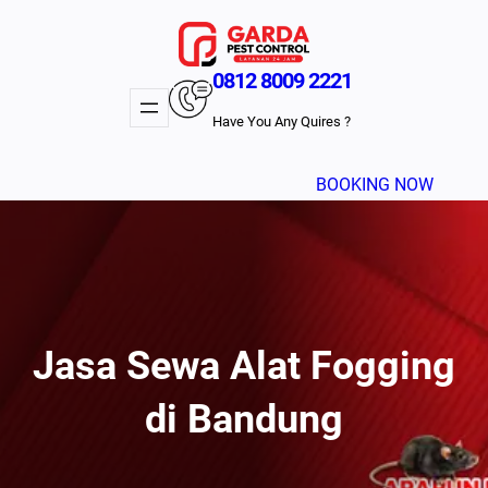
Lewati
ke
konten
0812 8009 2221
Have You Any Quires ?
BOOKING NOW
Jasa Sewa Alat Fogging
di Bandung