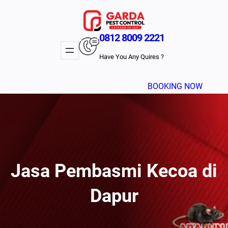
Lewati
ke
konten
0812 8009 2221
Have You Any Quires ?
BOOKING NOW
Jasa Pembasmi Kecoa di
Dapur