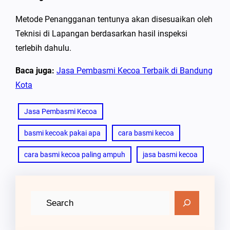
Metode Penangganan tentunya akan disesuaikan oleh
Teknisi di Lapangan berdasarkan hasil inspeksi
terlebih dahulu.
Baca juga:
Jasa Pembasmi Kecoa Terbaik di Bandung
Kota
Jasa Pembasmi Kecoa
basmi kecoak pakai apa
cara basmi kecoa
cara basmi kecoa paling ampuh
jasa basmi kecoa
C
a
r