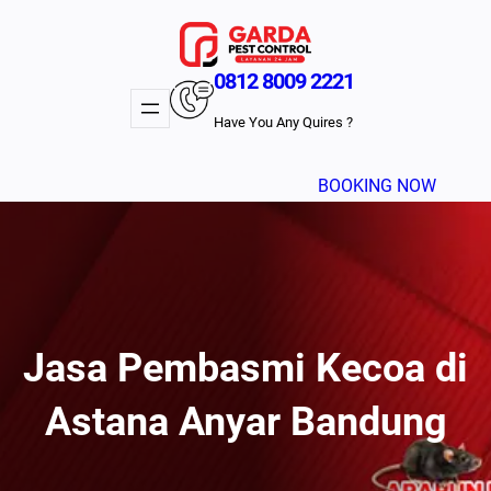
Lewati
ke
konten
0812 8009 2221
Have You Any Quires ?
BOOKING NOW
Jasa Pembasmi Kecoa di
Astana Anyar Bandung