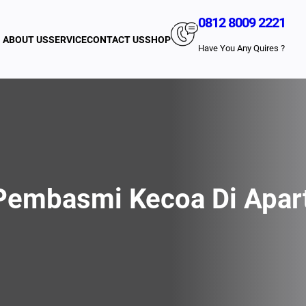
0812 8009 2221
ABOUT US
SERVICE
CONTACT US
SHOP
Have You Any Quires ?
Pembasmi Kecoa Di Apa