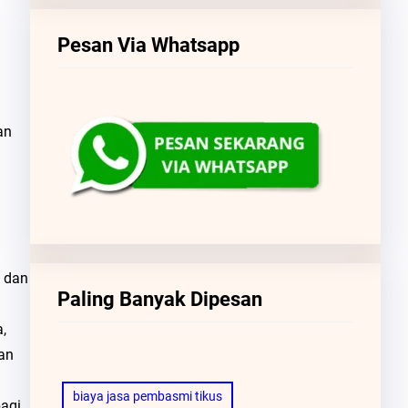
Pesan Via Whatsapp
an
 dan
Paling Banyak Dipesan
,
an
biaya jasa pembasmi tikus
bagi