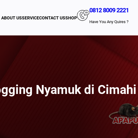
0812 8009 2221
ABOUT US
SERVICE
CONTACT US
SHOP
Have You Any Quires ?
ogging Nyamuk di Cimahi