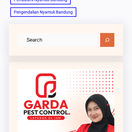
Pengendalian Nyamuk Bandung
C
a
r
i