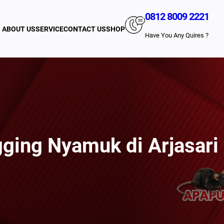
0812 8009 2221
ABOUT US
SERVICE
CONTACT US
SHOP
Have You Any Quires ?
ging Nyamuk di Arjasar