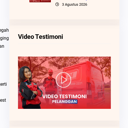
3 Agustus 2026
egah
Video Testimoni
gging
dan
erti
est