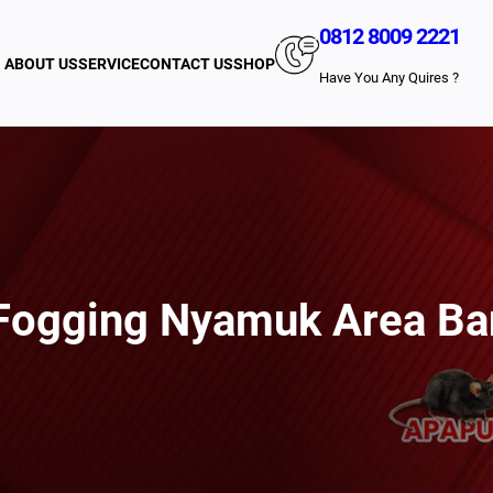
0812 8009 2221
ABOUT US
SERVICE
CONTACT US
SHOP
Have You Any Quires ?
Fogging Nyamuk Area B