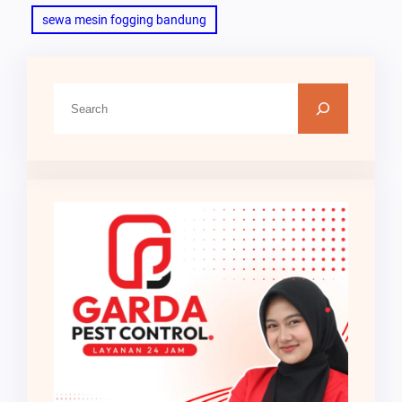
sewa mesin fogging bandung
C
a
r
i