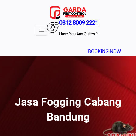
Lewati
ke
konten
0812 8009 2221
Have You Any Quires ?
BOOKING NOW
Jasa Fogging Cabang
Bandung