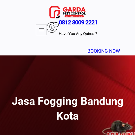
Lewati
ke
konten
0812 8009 2221
Have You Any Quires ?
BOOKING NOW
Jasa Fogging Bandung
Kota