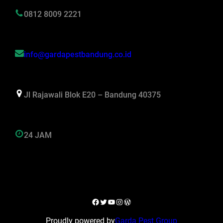
0812 8009 2221
info@gardapestbandung.co.id
Jl Rajawali Blok E20 – Bandung 40375
24 JAM
Facebook
Twitter
YouTube
Instagram
WordPress
Proudly powered by
Garda Pest Group