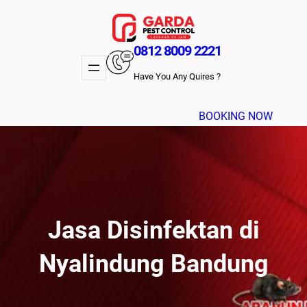
Lewati
ke
konten
0812 8009 2221
Have You Any Quires ?
BOOKING NOW
Jasa Disinfektan di
Nyalindung Bandung