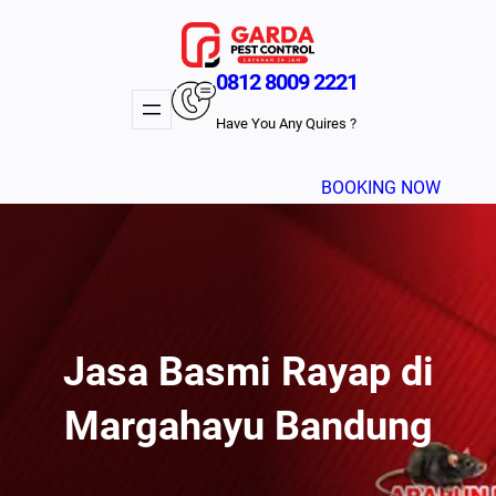
Lewati
ke
konten
0812 8009 2221
Have You Any Quires ?
BOOKING NOW
Jasa Basmi Rayap di
Margahayu Bandung