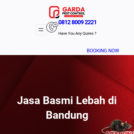
Lewati
ke
konten
0812 8009 2221
Have You Any Quires ?
BOOKING NOW
Jasa Basmi Lebah di
Bandung