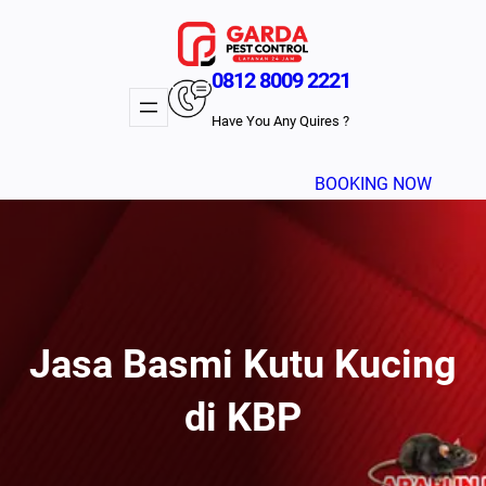
Lewati
ke
konten
0812 8009 2221
Have You Any Quires ?
BOOKING NOW
Jasa Basmi Kutu Kucing
di KBP