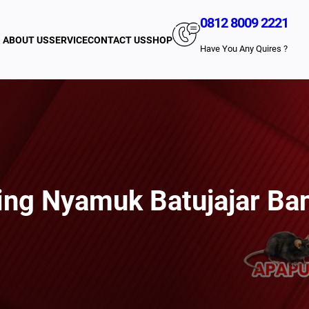
0812 8009 2221
ABOUT US
SERVICE
CONTACT US
SHOP
Have You Any Quires ?
ing Nyamuk Batujajar Ba