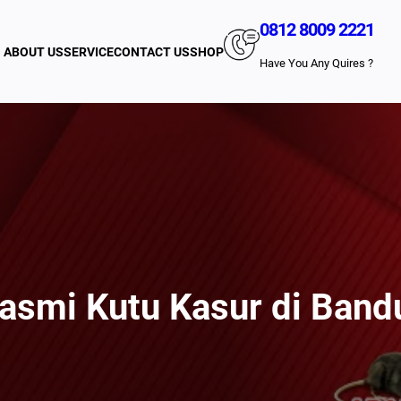
0812 8009 2221
ABOUT US
SERVICE
CONTACT US
SHOP
Have You Any Quires ?
smi Kutu Kasur di Band