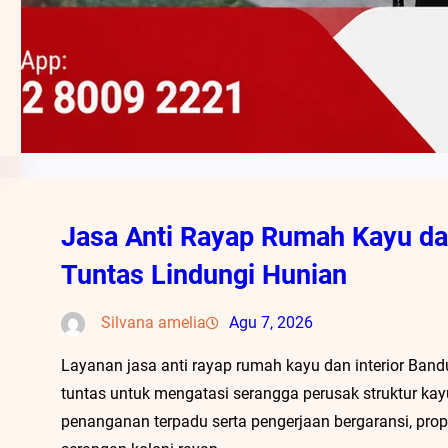
Jasa Anti Rayap Rumah Kayu dan
Tuntas Lindungi Hunian
Silvana amelia
Agu 7, 2026
Layanan jasa anti rayap rumah kayu dan interior Band
tuntas untuk mengatasi serangga perusak struktur kay
penanganan terpadu serta pengerjaan bergaransi, prope