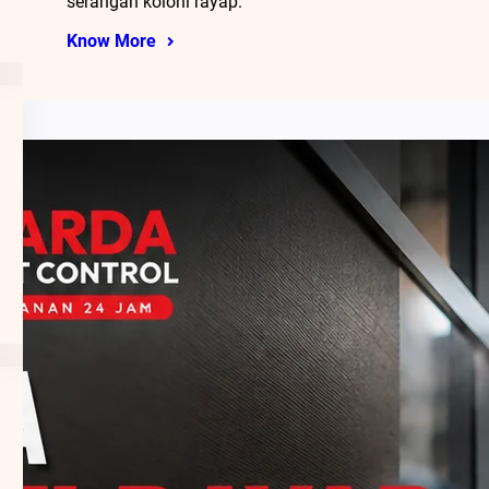
serangan koloni rayap.
Know More