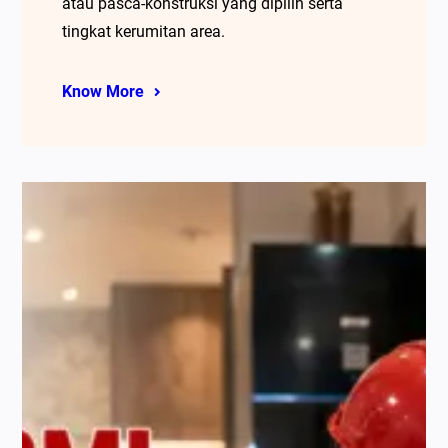
atau pasca-konstruksi yang dipilih serta
tingkat kerumitan area.
Know More