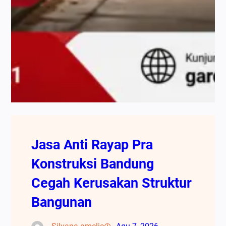
Jasa Anti Rayap Pra
Konstruksi Bandung
Cegah Kerusakan Struktur
Bangunan