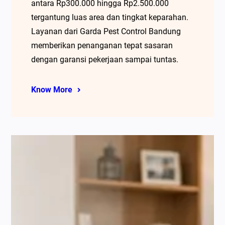
antara Rp300.000 hingga Rp2.500.000
tergantung luas area dan tingkat keparahan.
Layanan dari Garda Pest Control Bandung
memberikan penanganan tepat sasaran
dengan garansi pekerjaan sampai tuntas.
Know More