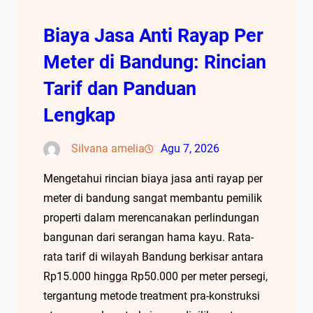
Biaya Jasa Anti Rayap Per
Meter di Bandung: Rincian
Tarif dan Panduan
Lengkap
Silvana amelia
Agu 7, 2026
Mengetahui rincian biaya jasa anti rayap per
meter di bandung sangat membantu pemilik
properti dalam merencanakan perlindungan
bangunan dari serangan hama kayu. Rata-
rata tarif di wilayah Bandung berkisar antara
Rp15.000 hingga Rp50.000 per meter persegi,
tergantung metode treatment pra-konstruksi