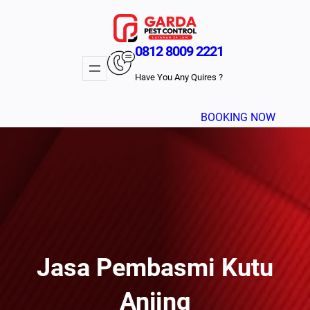
Lewati
ke
konten
0812 8009 2221
Have You Any Quires ?
BOOKING NOW
Jasa Pembasmi Kutu
Anjing