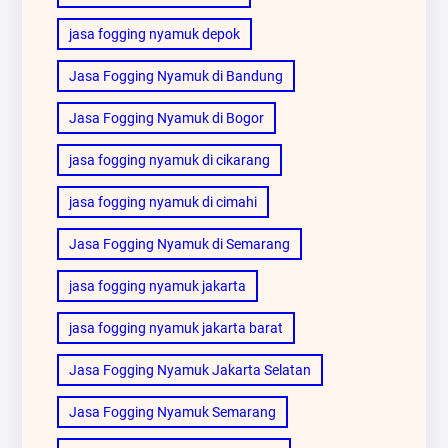
jasa fogging nyamuk depok
Jasa Fogging Nyamuk di Bandung
Jasa Fogging Nyamuk di Bogor
jasa fogging nyamuk di cikarang
jasa fogging nyamuk di cimahi
Jasa Fogging Nyamuk di Semarang
jasa fogging nyamuk jakarta
jasa fogging nyamuk jakarta barat
Jasa Fogging Nyamuk Jakarta Selatan
Jasa Fogging Nyamuk Semarang