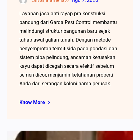
Silvana amelia
Agu 7, 2026
Layanan jasa anti rayap pra konstruksi
bandung dari Garda Pest Control membantu
melindungi struktur bangunan baru sejak
tahap awal galian tanah. Dengan metode
penyemprotan termitisida pada pondasi dan
sistem pipa pelindung, ancaman kerusakan
kayu dapat dicegah secara efektif sebelum
semen dicor, menjamin ketahanan properti
Anda dari serangan koloni hama perusak.
Know More