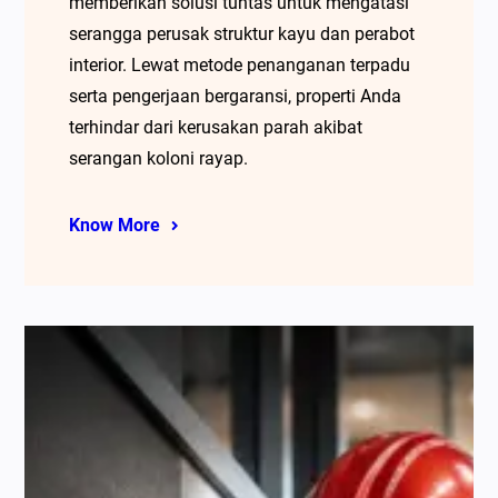
memberikan solusi tuntas untuk mengatasi
serangga perusak struktur kayu dan perabot
interior. Lewat metode penanganan terpadu
serta pengerjaan bergaransi, properti Anda
terhindar dari kerusakan parah akibat
serangan koloni rayap.
Know More