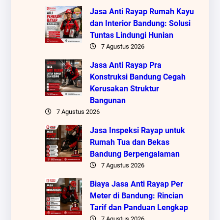
Jasa Anti Rayap Rumah Kayu
dan Interior Bandung: Solusi
Tuntas Lindungi Hunian
7 Agustus 2026
Jasa Anti Rayap Pra
Konstruksi Bandung Cegah
Kerusakan Struktur
Bangunan
7 Agustus 2026
Jasa Inspeksi Rayap untuk
Rumah Tua dan Bekas
Bandung Berpengalaman
7 Agustus 2026
Biaya Jasa Anti Rayap Per
Meter di Bandung: Rincian
Tarif dan Panduan Lengkap
7 Agustus 2026