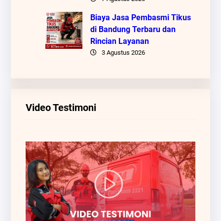
Biaya Jasa Pembasmi Tikus
di Bandung Terbaru dan
Rincian Layanan
3 Agustus 2026
Video Testimoni