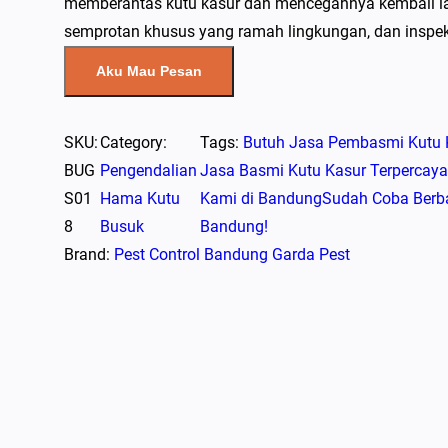
memberantas kutu kasur dan mencegahnya kembali lag
semprotan khusus yang ramah lingkungan, dan inspek
Aku Mau Pesan
SKU:
Category:
Tags:
Butuh Jasa Pembasmi Kutu 
BUG
Pengendalian
Jasa Basmi Kutu Kasur Terpercay
S01
Hama Kutu
Kami di Bandung
Sudah Coba Berbag
8
Busuk
Bandung!
Brand:
Pest Control Bandung Garda Pest