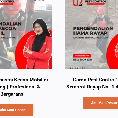
asmi Kecoa Mobil di
Garda Pest Control
g | Profesional &
Semprot Rayap No. 1 
Bergaransi
Aku Mau Pesan
Aku Mau Pesan