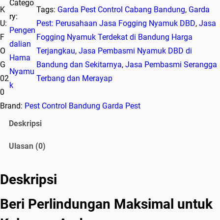
Catego
K
Tags:
Garda Pest Control Cabang Bandung
, 
Garda
ry:
U:
Pest: Perusahaan Jasa Fogging Nyamuk DBD
, 
Jasa
Pengen
F
Fogging Nyamuk Terdekat di Bandung Harga
dalian
O
Terjangkau
, 
Jasa Pembasmi Nyamuk DBD di
Hama
G
Bandung dan Sekitarnya
, 
Jasa Pembasmi Serangga
Nyamu
02
Terbang dan Merayap
k
0
Brand:
Pest Control Bandung Garda Pest
Deskripsi
Ulasan (0)
Deskripsi
Beri Perlindungan Maksimal untuk