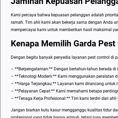
Jaminan Kepuasan Pelangg
Kami percaya bahwa kepuasan pelanggan adalah priorit
ramah. Tim ahli kami akan bekerja sama dengan Anda un
mempercayai kami untuk memberikan hasil maksimal yan
Kenapa Memilih Garda Pest 
Dengan begitu banyak penyedia layanan pest control di p
– **Berpengalaman:** Dengan bertahun-tahun berada di i
– **Teknologi Modern:** Kami menggunakan peralatan da
– **Harga Terjangkau:** Layanan kami dirancang untuk m
– **Pelayanan Cepat:** Kami memahami betapa pentingny
– **Tenaga Kerja Profesional:** Tim kami terdiri dari ah
Jangan biarkan kutu kasur mengganggu kualitas tidur d
profesional yang tidak hanya ampuh, tetapi juga membe