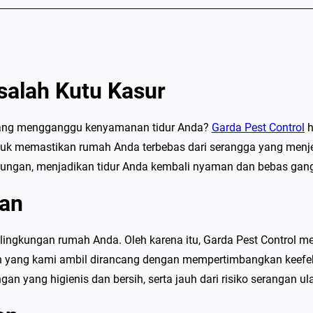
salah Kutu Kasur
yang mengganggu kenyamanan tidur Anda?
Garda Pest Control
h
uk memastikan rumah Anda terbebas dari serangga yang menje
gkungan, menjadikan tidur Anda kembali nyaman dan bebas gan
man
gkungan rumah Anda. Oleh karena itu, Garda Pest Control men
 yang kami ambil dirancang dengan mempertimbangkan keefekti
 yang higienis dan bersih, serta jauh dari risiko serangan ul