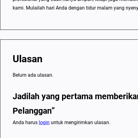
kami. Mulailah hari Anda dengan tidur malam yang nyen
Ulasan
Belum ada ulasan.
Jadilah yang pertama memberikan
Pelanggan”
Anda harus
login
untuk mengirimkan ulasan.