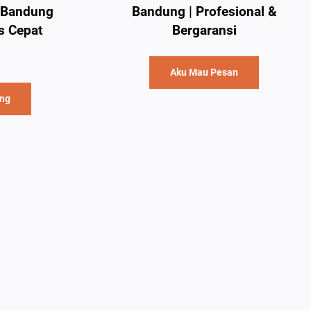
i Bandung
Bandung | Profesional &
s Cepat
Bergaransi
Aku Mau Pesan
ang