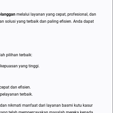
elanggan
melalui layanan yang cepat, profesional, dan
olusi yang terbaik dan paling efisien. Anda dapat
h pilihan terbaik:
 kepuasan yang tinggi.
epat dan efisien.
pelayanan terbaik.
dan nikmati manfaat dari layanan basmi kutu kasur
an yang telah mempercayakan masalah mereka kepada