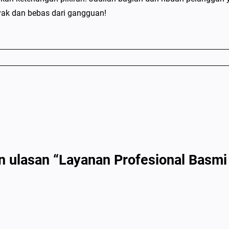
yak dan bebas dari gangguan!
 ulasan “Layanan Profesional Basmi