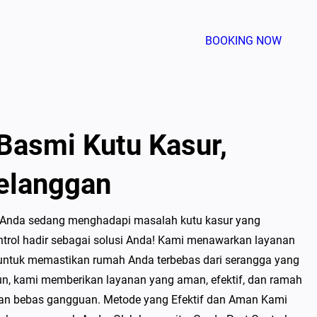
BOOKING NOW
Basmi Kutu Kasur,
elanggan
h Anda sedang menghadapi masalah kutu kasur yang
rol hadir sebagai solusi Anda! Kami menawarkan layanan
 untuk memastikan rumah Anda terbebas dari serangga yang
n, kami memberikan layanan yang aman, efektif, dan ramah
dan bebas gangguan. Metode yang Efektif dan Aman Kami