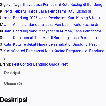
S
gory:
Tags:
Biaya Jasa Pembasmi Kutu Kucing di Bandung
K
Peng
Terbaru
, 
Harga Jasa Pembasmi Kutu Kucing di
U:
endal
Bandung 2026
, 
Jasa Pembasmi Kutu Kucing & Kutu
M
ian
Anjing di Bandung
, 
Jasa Pembasmi Kutu Kucing di
IX
Ham
Bandung yang Menyebar di Rumah
, 
Jasa Pembasmi
0
a
Kutu Loncat Terdekat di Bandung
, 
Jasa Pembasmi
3
Kutu
Kutu Terdekat Harga Bersahabat di Bandung
, 
Pest
7
Kucin
Control Pembasmi Kutu Kucing Bergaransi di Bandung
g
Brand:
Pest Control Bandung Garda Pest
Deskripsi
Ulasan (0)
Deskripsi