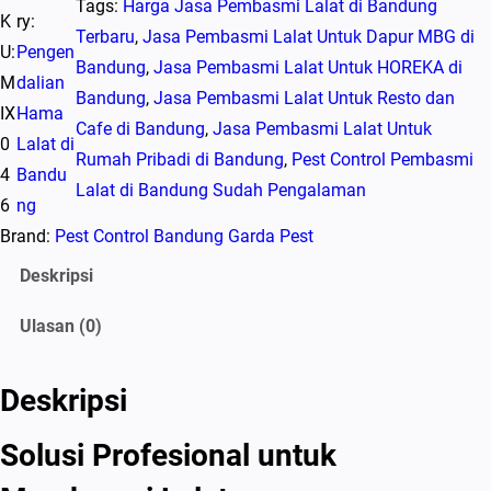
Tags:
Harga Jasa Pembasmi Lalat di Bandung
K
ry:
Terbaru
, 
Jasa Pembasmi Lalat Untuk Dapur MBG di
U:
Pengen
Bandung
, 
Jasa Pembasmi Lalat Untuk HOREKA di
M
dalian
Bandung
, 
Jasa Pembasmi Lalat Untuk Resto dan
IX
Hama
Cafe di Bandung
, 
Jasa Pembasmi Lalat Untuk
0
Lalat di
Rumah Pribadi di Bandung
, 
Pest Control Pembasmi
4
Bandu
Lalat di Bandung Sudah Pengalaman
6
ng
Brand:
Pest Control Bandung Garda Pest
Deskripsi
Ulasan (0)
Deskripsi
Solusi Profesional untuk