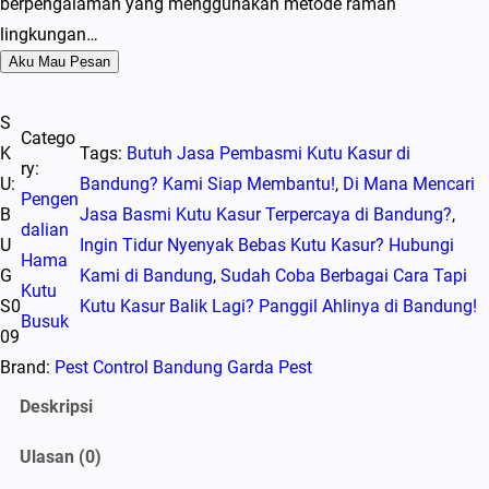
berpengalaman yang menggunakan metode ramah
lingkungan…
Aku Mau Pesan
S
Catego
K
Tags:
Butuh Jasa Pembasmi Kutu Kasur di
ry:
U:
Bandung? Kami Siap Membantu!
, 
Di Mana Mencari
Pengen
B
Jasa Basmi Kutu Kasur Terpercaya di Bandung?
, 
dalian
U
Ingin Tidur Nyenyak Bebas Kutu Kasur? Hubungi
Hama
G
Kami di Bandung
, 
Sudah Coba Berbagai Cara Tapi
Kutu
S0
Kutu Kasur Balik Lagi? Panggil Ahlinya di Bandung!
Busuk
09
Brand:
Pest Control Bandung Garda Pest
Deskripsi
Ulasan (0)