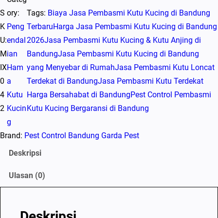
S
ory:
Tags:
Biaya Jasa Pembasmi Kutu Kucing di Bandung
K
Peng
Terbaru
Harga Jasa Pembasmi Kutu Kucing di Bandung
U:
endal
2026
Jasa Pembasmi Kutu Kucing & Kutu Anjing di
M
ian
Bandung
Jasa Pembasmi Kutu Kucing di Bandung
IX
Ham
yang Menyebar di Rumah
Jasa Pembasmi Kutu Loncat
0
a
Terdekat di Bandung
Jasa Pembasmi Kutu Terdekat
4
Kutu
Harga Bersahabat di Bandung
Pest Control Pembasmi
2
Kucin
Kutu Kucing Bergaransi di Bandung
g
Brand:
Pest Control Bandung Garda Pest
Deskripsi
Ulasan (0)
Deskripsi