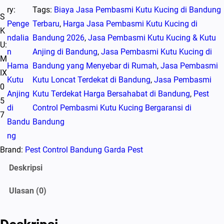
ry:
Tags:
Biaya Jasa Pembasmi Kutu Kucing di Bandung
S
Penge
Terbaru
, 
Harga Jasa Pembasmi Kutu Kucing di
K
ndalia
Bandung 2026
, 
Jasa Pembasmi Kutu Kucing & Kutu
U:
n
Anjing di Bandung
, 
Jasa Pembasmi Kutu Kucing di
M
Hama
Bandung yang Menyebar di Rumah
, 
Jasa Pembasmi
IX
Kutu
Kutu Loncat Terdekat di Bandung
, 
Jasa Pembasmi
0
Anjing
Kutu Terdekat Harga Bersahabat di Bandung
, 
Pest
5
di
Control Pembasmi Kutu Kucing Bergaransi di
7
Bandu
Bandung
ng
Brand:
Pest Control Bandung Garda Pest
Deskripsi
Ulasan (0)