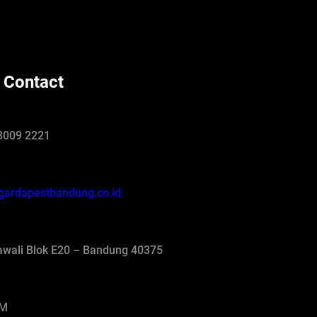
 Contact
8009 2221
gardapestbandung.co.id
jawali Blok E20 – Bandung 40375
AM