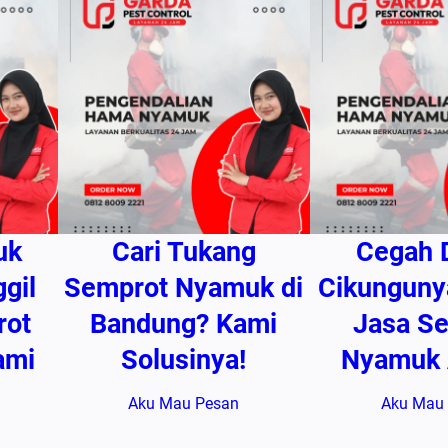
g
U
n
t
u
k
R
u
m
uk
Cari Tukang
Cegah 
a
gil
Semprot Nyamuk di
Cikunguny
h
P
rot
Bandung? Kami
Jasa S
r
ami
Solusinya!
Nyamuk
i
b
Aku Mau Pesan
Aku Mau
a