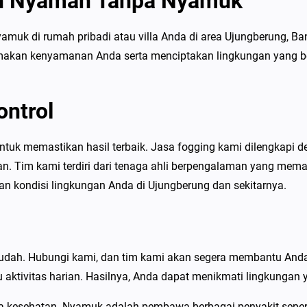
gan Nyaman Tanpa Nyamuk
F
o
amuk di rumah pribadi atau villa Anda di area Ujungberung, 
g
tamakan kenyamanan Anda serta menciptakan lingkungan yang 
g
i
n
ontrol
g
N
untuk memastikan hasil terbaik. Jasa fogging kami dilengkapi d
y
. Tim kami terdiri dari tenaga ahli berpengalaman yang mema
a
n kondisi lingkungan Anda di Ujungberung dan sekitarnya.
m
u
k
d
mudah. Hubungi kami, dan tim kami akan segera membantu And
i
 aktivitas harian. Hasilnya, Anda dapat menikmati lingkungan
U
 kesehatan. Nyamuk adalah pembawa berbagai penyakit seper