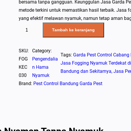
bersama tanpa gangguan. Keunggulan Jasa Garda Pest
metode terkini untuk memastikan hasil terbaik. Jasa 
yang efektif melawan nyamuk, namun tetap aman bag
K
Tambah ke keranjang
u
a
n
SKU:
Category:
Tags:
Garda Pest Control Cabang
t
FOG
Pengendalia
Jasa Fogging Nyamuk Terdekat d
i
KEC
n Hama
Bandung dan Sekitarnya
, 
Jasa Pe
t
030
Nyamuk
a
Brand:
Pest Control Bandung Garda Pest
s
J
a
s
a