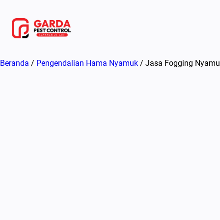
Lewati
ke
konten
Beranda
/
Pengendalian Hama Nyamuk
/ Jasa Fogging Nyamuk