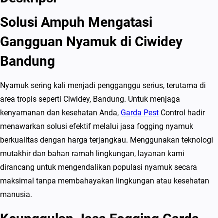
g
Solusi Ampuh Mengatasi
i
n
Gangguan Nyamuk di Ciwidey
g
Bandung
N
y
Nyamuk sering kali menjadi pengganggu serius, terutama di
a
area tropis seperti Ciwidey, Bandung. Untuk menjaga
m
kenyamanan dan kesehatan Anda,
Garda Pest
Control hadir
u
menawarkan solusi efektif melalui jasa fogging nyamuk
k
berkualitas dengan harga terjangkau. Menggunakan teknologi
d
mutakhir dan bahan ramah lingkungan, layanan kami
i
dirancang untuk mengendalikan populasi nyamuk secara
C
maksimal tanpa membahayakan lingkungan atau kesehatan
i
manusia.
w
i