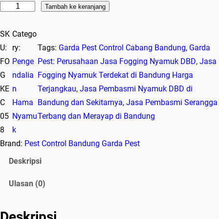
K
Tambah ke keranjang
u
SK
Catego
a
U:
ry:
Tags:
Garda Pest Control Cabang Bandung
, 
Garda
n
FO
Penge
Pest: Perusahaan Jasa Fogging Nyamuk DBD
, 
Jasa
t
G
ndalia
Fogging Nyamuk Terdekat di Bandung Harga
i
KE
n
Terjangkau
, 
Jasa Pembasmi Nyamuk DBD di
t
C
Hama
Bandung dan Sekitarnya
, 
Jasa Pembasmi Serangga
a
05
Nyamu
Terbang dan Merayap di Bandung
s
8
k
J
Brand:
Pest Control Bandung Garda Pest
a
s
Deskripsi
a
Ulasan (0)
F
o
g
Deskripsi