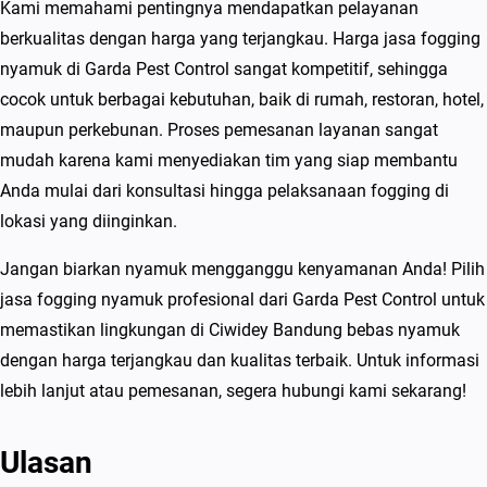
Kami memahami pentingnya mendapatkan pelayanan
e
berkualitas dengan harga yang terjangkau. Harga jasa fogging
r
nyamuk di Garda Pest Control sangat kompetitif, sehingga
j
cocok untuk berbagai kebutuhan, baik di rumah, restoran, hotel,
a
maupun perkebunan. Proses pemesanan layanan sangat
n
mudah karena kami menyediakan tim yang siap membantu
g
Anda mulai dari konsultasi hingga pelaksanaan fogging di
k
lokasi yang diinginkan.
a
u
Jangan biarkan nyamuk mengganggu kenyamanan Anda! Pilih
B
jasa fogging nyamuk profesional dari Garda Pest Control untuk
e
memastikan lingkungan di Ciwidey Bandung bebas nyamuk
r
dengan harga terjangkau dan kualitas terbaik. Untuk informasi
k
lebih lanjut atau pemesanan, segera hubungi kami sekarang!
u
a
Ulasan
l