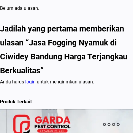
i
Belum ada ulasan.
t
a
Jadilah yang pertama memberikan
s
ulasan “Jasa Fogging Nyamuk di
Ciwidey Bandung Harga Terjangkau
Berkualitas”
Anda harus
login
untuk mengirimkan ulasan.
Produk Terkait