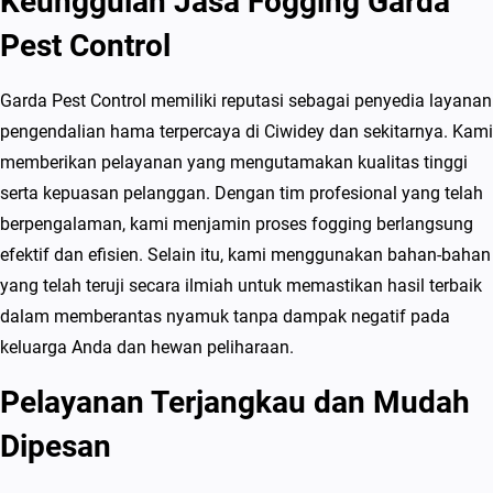
Keunggulan Jasa Fogging Garda
d
Pest Control
e
y
Garda Pest Control memiliki reputasi sebagai penyedia layanan
B
pengendalian hama terpercaya di Ciwidey dan sekitarnya. Kami
a
memberikan pelayanan yang mengutamakan kualitas tinggi
n
serta kepuasan pelanggan. Dengan tim profesional yang telah
d
berpengalaman, kami menjamin proses fogging berlangsung
u
efektif dan efisien. Selain itu, kami menggunakan bahan-bahan
n
yang telah teruji secara ilmiah untuk memastikan hasil terbaik
g
dalam memberantas nyamuk tanpa dampak negatif pada
H
keluarga Anda dan hewan peliharaan.
a
r
Pelayanan Terjangkau dan Mudah
g
Dipesan
a
T