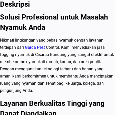
g
Deskripsi
g
Solusi Profesional untuk Masalah
i
n
Nyamuk Anda
g
N
Nikmati lingkungan yang bebas nyamuk dengan layanan
y
terdepan dari
Garda Pest
Control. Kami menyediakan jasa
a
fogging nyamuk di Cisarua Bandung yang sangat efektif untuk
m
memberantas nyamuk di rumah, kantor, dan area publik.
u
Dengan menggunakan teknologi terbaru dan bahan yang
k
aman, kami berkomitmen untuk membantu Anda menciptakan
d
ruang yang nyaman dan sehat bagi keluarga, kolega, dan
i
pengunjung Anda.
C
Layanan Berkualitas Tinggi yang
i
s
Dapat Diandalkan