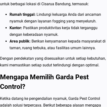
R
untuk berbagai lokasi di Cisarua Bandung, termasuk:
u
Rumah tinggal:
Lindungi keluarga Anda dari ancaman
m
nyamuk dengan layanan fogging yang menyeluruh.
a
Kantor:
Pastikan produktivitas kerja tidak terganggu
h
dengan keberadaan nyamuk.
,
Area publik:
Berikan kenyamanan kepada masyarakat di
K
taman, ruang terbuka, atau fasilitas umum lainnya.
a
n
Dengan pendekatan yang disesuaikan untuk setiap kebutuhan,
t
kami memastikan setiap sudut terlindungi dengan optimal.
o
Mengapa Memilih Garda Pest
r
d
Control?
a
n
Ketika datang ke pengendalian nyamuk, Garda Pest Control
A
adalah solusi terpercaya. Berikut beberapa alasan mengapa