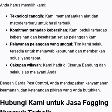
r
Anda harus memilih kami:
e
a
Teknologi canggih:
Kami memanfaatkan alat dan
P
metode terbaru untuk hasil terbaik.
u
Komitmen terhadap kebersihan:
Kami peduli terhadap
b
kebersihan dan kesehatan setiap pelanggan kami.
l
Pelayanan pelanggan yang unggul:
Tim kami selalu
i
tersedia untuk menjawab kebutuhan dan memberikan
k
solusi yang tepat.
Cakupan wilayah:
Kami hadir di Cisarua Bandung dan
selalu siap melayani Anda.
Dengan Garda Pest Control, Anda mendapatkan kenyamanan,
keamanan, dan ketenangan pikiran yang Anda butuhkan.
Hubungi Kami untuk Jasa Fogging