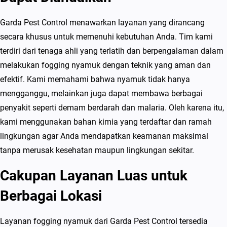
a
r
Garda Pest Control menawarkan layanan yang dirancang
u
secara khusus untuk memenuhi kebutuhan Anda. Tim kami
a
terdiri dari tenaga ahli yang terlatih dan berpengalaman dalam
B
melakukan fogging nyamuk dengan teknik yang aman dan
a
efektif. Kami memahami bahwa nyamuk tidak hanya
n
mengganggu, melainkan juga dapat membawa berbagai
d
penyakit seperti demam berdarah dan malaria. Oleh karena itu,
u
kami menggunakan bahan kimia yang terdaftar dan ramah
n
lingkungan agar Anda mendapatkan keamanan maksimal
g
tanpa merusak kesehatan maupun lingkungan sekitar.
U
Cakupan Layanan Luas untuk
n
t
Berbagai Lokasi
u
k
Layanan fogging nyamuk dari Garda Pest Control tersedia