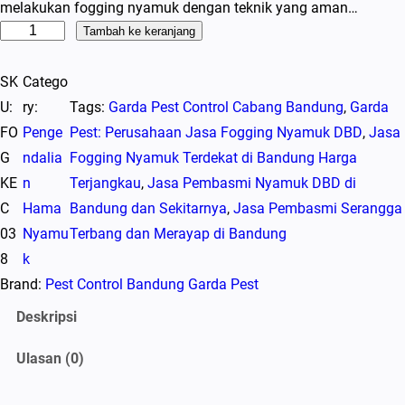
melakukan fogging nyamuk dengan teknik yang aman…
K
Tambah ke keranjang
u
SK
Catego
a
U:
ry:
Tags:
Garda Pest Control Cabang Bandung
, 
Garda
n
FO
Penge
Pest: Perusahaan Jasa Fogging Nyamuk DBD
, 
Jasa
t
G
ndalia
Fogging Nyamuk Terdekat di Bandung Harga
i
KE
n
Terjangkau
, 
Jasa Pembasmi Nyamuk DBD di
t
C
Hama
Bandung dan Sekitarnya
, 
Jasa Pembasmi Serangga
a
03
Nyamu
Terbang dan Merayap di Bandung
s
8
k
J
Brand:
Pest Control Bandung Garda Pest
a
s
Deskripsi
a
Ulasan (0)
F
o