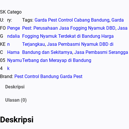
u
SK
Catego
a
U:
ry:
Tags:
Garda Pest Control Cabang Bandung
, 
Garda
n
FO
Penge
Pest: Perusahaan Jasa Fogging Nyamuk DBD
, 
Jasa
t
G
ndalia
Fogging Nyamuk Terdekat di Bandung Harga
i
KE
n
Terjangkau
, 
Jasa Pembasmi Nyamuk DBD di
t
C
Hama
Bandung dan Sekitarnya
, 
Jasa Pembasmi Serangga
a
05
Nyamu
Terbang dan Merayap di Bandung
s
4
k
J
Brand:
Pest Control Bandung Garda Pest
a
s
Deskripsi
a
Ulasan (0)
F
o
g
Deskripsi
g