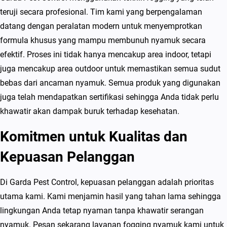
n
teruji secara profesional. Tim kami yang berpengalaman
y
datang dengan peralatan modern untuk menyemprotkan
i
formula khusus yang mampu membunuh nyamuk secara
B
efektif. Proses ini tidak hanya mencakup area indoor, tetapi
a
juga mencakup area outdoor untuk memastikan semua sudut
n
bebas dari ancaman nyamuk. Semua produk yang digunakan
d
juga telah mendapatkan sertifikasi sehingga Anda tidak perlu
u
khawatir akan dampak buruk terhadap kesehatan.
n
Komitmen untuk Kualitas dan
g
K
Kepuasan Pelanggan
u
a
Di Garda Pest Control, kepuasan pelanggan adalah prioritas
l
utama kami. Kami menjamin hasil yang tahan lama sehingga
i
lingkungan Anda tetap nyaman tanpa khawatir serangan
t
nyamuk. Pesan sekarang layanan fogging nyamuk kami untuk