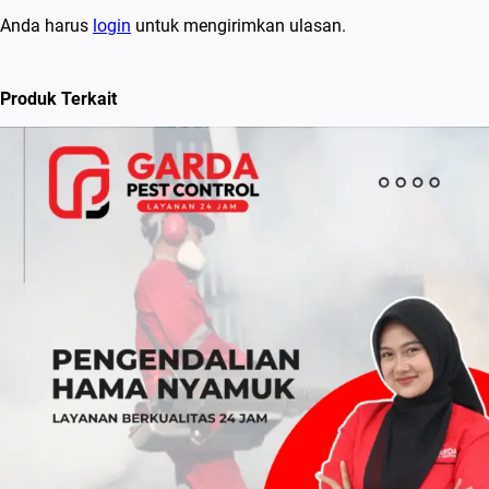
k
Anda harus
login
untuk mengirimkan ulasan.
a
r
Produk Terkait
a
n
g