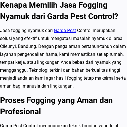
Kenapa Memilih Jasa Fogging
i
n
Nyamuk dari Garda Pest Control?
g
N
Jasa fogging nyamuk dari
Garda Pest
Control merupakan
y
solusi yang efektif untuk mengatasi masalah nyamuk di area
a
Cileunyi, Bandung. Dengan pengalaman bertahun-tahun dalam
m
layanan pengendalian hama, kami memastikan setiap rumah,
u
tempat kerja, atau lingkungan Anda bebas dari nyamuk yang
k
mengganggu. Teknologi terkini dan bahan berkualitas tinggi
d
menjadi andalan kami agar hasil fogging tetap maksimal serta
i
aman bagi manusia dan lingkungan.
C
Proses Fogging yang Aman dan
i
l
Profesional
e
u
Garda Pest Control menggunakan teknik fogging yang telah