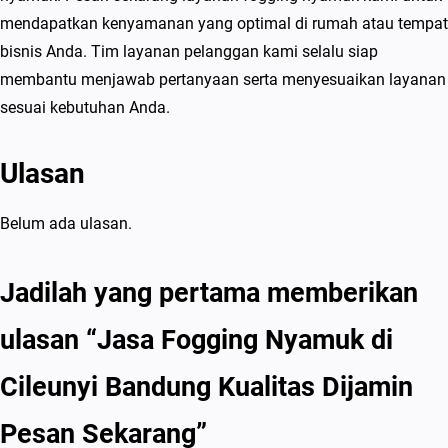
a
mendapatkan kenyamanan yang optimal di rumah atau tempat
s
bisnis Anda. Tim layanan pelanggan kami selalu siap
D
membantu menjawab pertanyaan serta menyesuaikan layanan
i
sesuai kebutuhan Anda.
j
a
Ulasan
m
i
Belum ada ulasan.
n
P
Jadilah yang pertama memberikan
e
s
ulasan “Jasa Fogging Nyamuk di
a
n
Cileunyi Bandung Kualitas Dijamin
S
Pesan Sekarang”
e