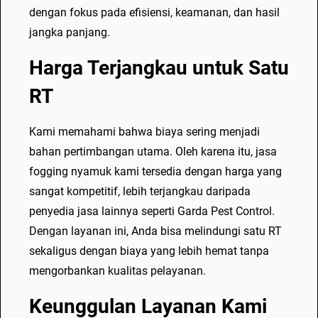
o
dengan fokus pada efisiensi, keamanan, dan hasil
j
jangka panjang.
o
Harga Terjangkau untuk Satu
n
g
RT
s
o
Kami memahami bahwa biaya sering menjadi
a
bahan pertimbangan utama. Oleh karena itu, jasa
n
fogging nyamuk kami tersedia dengan harga yang
g
sangat kompetitif, lebih terjangkau daripada
B
penyedia jasa lainnya seperti Garda Pest Control.
a
Dengan layanan ini, Anda bisa melindungi satu RT
n
sekaligus dengan biaya yang lebih hemat tanpa
d
mengorbankan kualitas pelayanan.
u
Keunggulan Layanan Kami
n