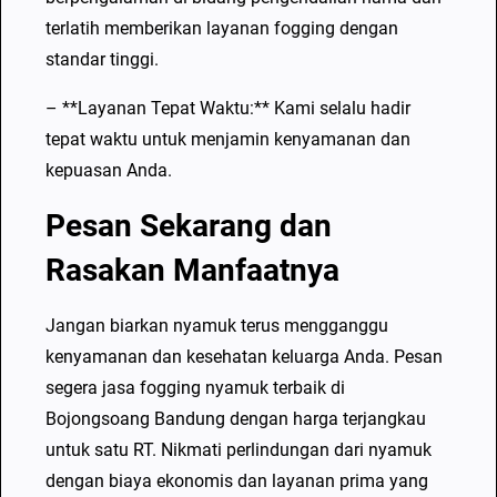
1
terlatih memberikan layanan fogging dengan
R
standar tinggi.
T
– **Layanan Tepat Waktu:** Kami selalu hadir
L
tepat waktu untuk menjamin kenyamanan dan
e
kepuasan Anda.
b
i
Pesan Sekarang dan
h
Rasakan Manfaatnya
M
u
Jangan biarkan nyamuk terus mengganggu
r
kenyamanan dan kesehatan keluarga Anda. Pesan
a
segera jasa fogging nyamuk terbaik di
h
Bojongsoang Bandung dengan harga terjangkau
untuk satu RT. Nikmati perlindungan dari nyamuk
dengan biaya ekonomis dan layanan prima yang