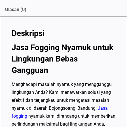
F
Ulasan (0)
o
g
g
Deskripsi
i
n
Jasa Fogging Nyamuk untuk
g
Lingkungan Bebas
N
y
Gangguan
a
m
Menghadapi masalah nyamuk yang mengganggu
u
lingkungan Anda? Kami menawarkan solusi yang
k
efektif dan terjangkau untuk mengatasi masalah
d
nyamuk di daerah Bojongsoang, Bandung.
Jasa
i
fogging
nyamuk kami dirancang untuk memberikan
B
perlindungan maksimal bagi lingkungan Anda,