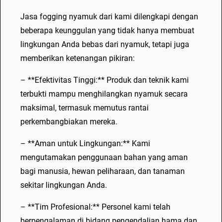
g
Jasa fogging nyamuk dari kami dilengkapi dengan
H
beberapa keunggulan yang tidak hanya membuat
a
lingkungan Anda bebas dari nyamuk, tetapi juga
r
memberikan ketenangan pikiran:
g
a
– **Efektivitas Tinggi:** Produk dan teknik kami
T
terbukti mampu menghilangkan nyamuk secara
e
maksimal, termasuk memutus rantai
r
perkembangbiakan mereka.
j
– **Aman untuk Lingkungan:** Kami
a
mengutamakan penggunaan bahan yang aman
n
bagi manusia, hewan peliharaan, dan tanaman
g
sekitar lingkungan Anda.
k
a
– **Tim Profesional:** Personel kami telah
u
berpengalaman di bidang pengendalian hama dan