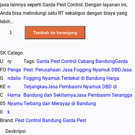
jasa lainnya seperti Garda Pest Control. Dengan layanan ini,
Anda bisa melindungi satu RT sekaligus dengan biaya yang
lebih…
K
Tambah ke keranjang
u
a
SK
Catego
n
U:
ry:
Tags:
Garda Pest Control Cabang Bandung
Garda
t
FO
Penge
Pest: Perusahaan Jasa Fogging Nyamuk DBD
Jasa
i
G
ndalia
Fogging Nyamuk Terdekat di Bandung Harga
t
KE
n
Terjangkau
Jasa Pembasmi Nyamuk DBD di
a
C
Hama
Bandung dan Sekitarnya
Jasa Pembasmi Serangga
s
05
Nyamu
Terbang dan Merayap di Bandung
J
0
k
a
Brand:
Pest Control Bandung Garda Pest
s
a
Deskripsi