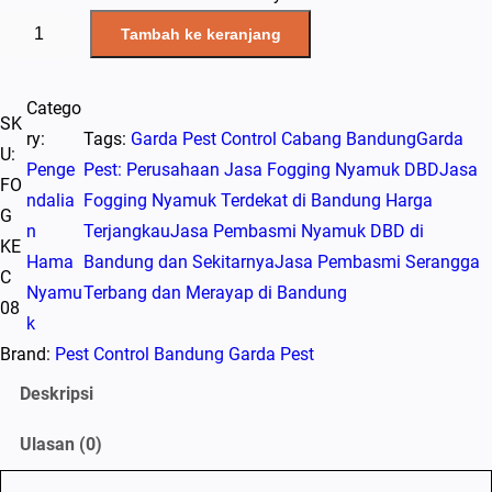
K
Tambah ke keranjang
u
a
Catego
n
SK
ry:
Tags:
Garda Pest Control Cabang Bandung
Garda
t
U:
Penge
Pest: Perusahaan Jasa Fogging Nyamuk DBD
Jasa
i
FO
ndalia
Fogging Nyamuk Terdekat di Bandung Harga
t
G
n
Terjangkau
Jasa Pembasmi Nyamuk DBD di
a
KE
Hama
Bandung dan Sekitarnya
Jasa Pembasmi Serangga
s
C
Nyamu
Terbang dan Merayap di Bandung
J
08
k
a
Brand:
Pest Control Bandung Garda Pest
s
a
Deskripsi
F
Ulasan (0)
o
g