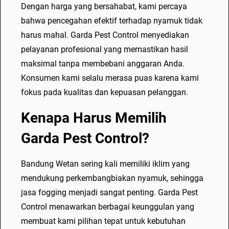
Dengan harga yang bersahabat, kami percaya
i
bahwa pencegahan efektif terhadap nyamuk tidak
n
harus mahal. Garda Pest Control menyediakan
g
pelayanan profesional yang memastikan hasil
T
maksimal tanpa membebani anggaran Anda.
e
Konsumen kami selalu merasa puas karena kami
r
fokus pada kualitas dan kepuasan pelanggan.
j
a
Kenapa Harus Memilih
n
Garda Pest Control?
g
k
Bandung Wetan sering kali memiliki iklim yang
a
mendukung perkembangbiakan nyamuk, sehingga
u
jasa fogging menjadi sangat penting. Garda Pest
Control menawarkan berbagai keunggulan yang
membuat kami pilihan tepat untuk kebutuhan