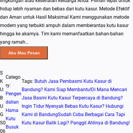
lingkungan atau kesehatan keluarga Anda. Pilihan tepat untuk
hidup lebih nyaman dan bebas dari kutu kasur. Metode Efektif
dan Aman untuk Hasil Maksimal Kami menggunakan metode
modern yang terbukti ampuh dalam memberantas kutu kasur
hingga ke akarnya. Tim kami memanfaatkan bahan-bahan
yang ramah…
Aku Mau Pesan
S
Catego
K
Tags:
Butuh Jasa Pembasmi Kutu Kasur di
ry:
U:
Bandung? Kami Siap Membantu!
Di Mana Mencari
Pengen
B
Jasa Basmi Kutu Kasur Terpercaya di Bandung?
dalian
U
Ingin Tidur Nyenyak Bebas Kutu Kasur? Hubungi
Hama
G
Kami di Bandung
Sudah Coba Berbagai Cara Tapi
Kutu
S0
Kutu Kasur Balik Lagi? Panggil Ahlinya di Bandung!
Busuk
06